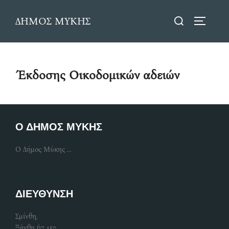
Skip
Search
ΔΗΜΟΣ ΜΥΚΗΣ
to
TOGGLE
for:
content
Έκδοσης Οικοδομικών αδειών
Ο ΔΗΜΟΣ ΜΥΚΗΣ
Ο Δήμος Μύκης ...
ΔΙΕΥΘΥΝΣΗ
Σμίνθη,
Ξάνθη 67 150 ,