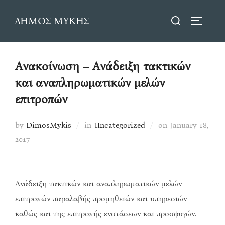
Skip
Search
ΔΗΜΟΣ ΜΥΚΗΣ
to
TOGGLE
for:
content
Ανακοίνωση – Ανάδειξη τακτικών
και αναπληρωματικών μελών
επιτροπών
Posted
by
DimosMykis
in
Uncategorized
on
January 18,
on
2017
Ανάδειξη τακτικών και αναπληρωματικών μελών
επιτροπών παραλαβής προμηθειών και υπηρεσιών
καθώς και της επιτροπής ενστάσεων και προσφυγών.