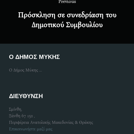
navigation
Previous
Previous
Πρόσκληση σε συνεδρίαση του
Δημοτικού Συμβουλίου
Ο ΔΗΜΟΣ ΜΥΚΗΣ
Ο Δήμος Μύκης ...
ΔΙΕΥΘΥΝΣΗ
Σμίνθη,
Ξάνθη 67 150 ,
Περιφέρεια Ανατολικής Μακεδονίας & Θράκης
Επικοινωνήστε μαζί μας