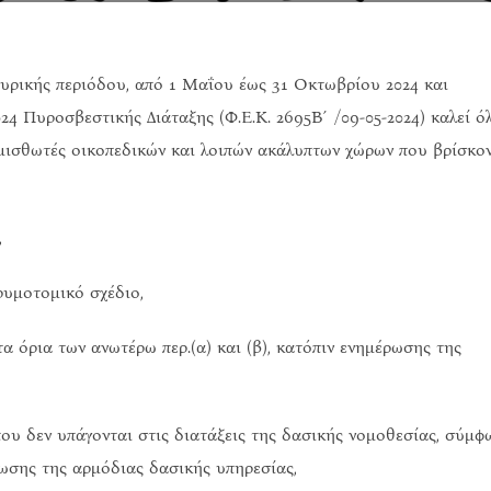
υρικής περιόδου, από 1 Μαΐου έως 31 Οκτωβρίου 2024 και
024 Πυροσβεστικής Διάταξης (Φ.Ε.Κ. 2695Β΄/09-05-2024) καλεί ό
πομισθωτές οικοπεδικών και λοιπών ακάλυπτων χώρων που βρίσκο
,
 ρυμοτομικό σχέδιο,
 τα όρια των ανωτέρω περ.(α) και (β), κατόπιν ενημέρωσης της
 που δεν υπάγονται στις διατάξεις της δασικής νομοθεσίας, σύμφ
ρωσης της αρμόδιας δασικής υπηρεσίας,