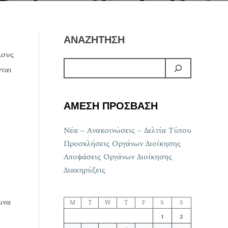
ΑΝΑΖΗΤΗΣΗ
λους
νται
ΑΜΕΣΗ ΠΡΟΣΒΑΣΗ
Νέα – Ανακοινώσεις – Δελτία Τύπου
Προσκλήσεις Οργάνων Διοίκησης
Αποφάσεις Οργάνων Διοίκησης
Διακηρύξεις
ωνα
M
T
W
T
F
S
S
1
2