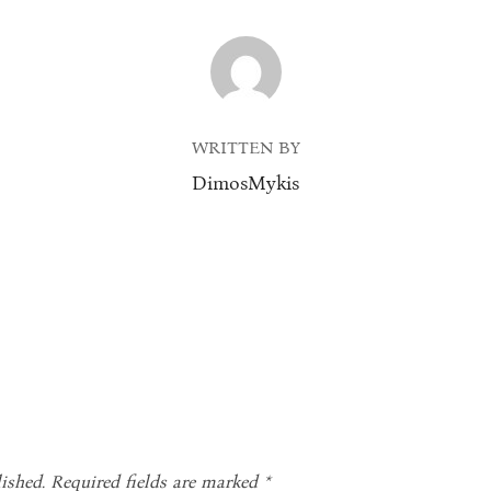
POST AUTHOR
WRITTEN BY
DimosMykis
ished.
Required fields are marked
*