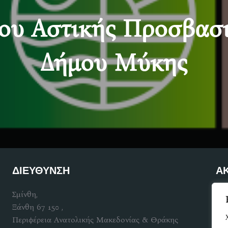
ου Αστικής Προσβασιμ
Δήμου Μύκης
ΔΙΕΥΘΥΝΣΗ
Α
Σμίνθη,
Γίν
Ξάνθη 67 150 ,
Περιφέρεια Ανατολικής Μακεδονίας & Θράκης