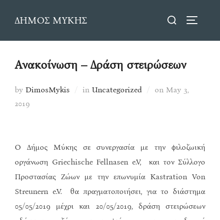
Skip
Search
ΔΗΜΟΣ ΜΥΚΗΣ
to
TOGGLE
for:
content
Ανακοίνωση – Δράση στειρώσεων
Posted
by
DimosMykis
in
Uncategorized
on
May 3,
on
2019
Ο Δήμος Μύκης σε συνεργασία με την φιλοζωική
οργάνωση Griechische Fellnasen e.V, και τον Σύλλογο
Προστασίας Ζώων με την επωνυμία Kastration Von
Streunern e.V. θα πραγματοποιήσει, για το διάστημα
05/05/2019 μέχρι και 20/05/2019, δράση στειρώσεων