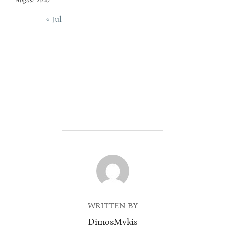
« Jul
POST AUTHOR
WRITTEN BY
DimosMykis