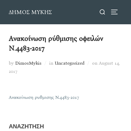
Skip
Search
ΔΗΜΟΣ ΜΥΚΗΣ
to
TOGGLE
for:
content
Ανακοίνωση ρύθμισης οφειλών
N.4483-2017
Posted
by
DimosMykis
in
Uncategorized
on
August 14,
on
2017
Ανακοίνωση ρυθμισης N.4483-2017
ΑΝΑΖΗΤΗΣΗ