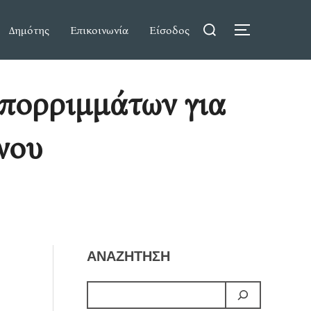
Search
Δημότης
Επικοινωνία
Είσοδος
TOGGLE S
for:
πορριμμάτων για
νου
ΑΝΑΖΗΤΗΣΗ