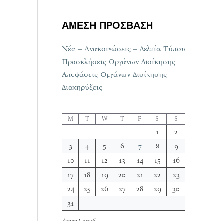
ΑΜΕΣΗ ΠΡΟΣΒΑΣΗ
Νέα – Ανακοινώσεις – Δελτία Τύπου
Προσκλήσεις Οργάνων Διοίκησης
Αποφάσεις Οργάνων Διοίκησης
Διακηρύξεις
M
T
W
T
F
S
S
1
2
3
4
5
6
7
8
9
10
11
12
13
14
15
16
17
18
19
20
21
22
23
24
25
26
27
28
29
30
31
August 2026