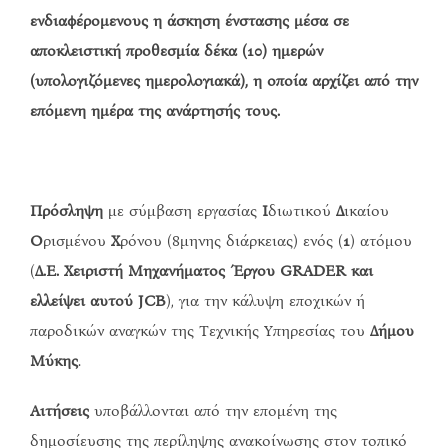
ενδιαφέρομενους η άσκηση ένστασης μέσα σε
αποκλειστική προθεσμία δέκα (10) ημερών
(υπολογιζόμενες ημερολογιακά), η οποία αρχίζει από την
επόμενη ημέρα της ανάρτησής τους.
Πρόσληψη
με σύμβαση εργασίας
Ι
διωτικού
Δ
ικαίου
Ο
ρισμένου
Χ
ρόνου (8μηνης διάρκειας) ενός (
1
) ατόμου
(
Δ.Ε. Χειριστή Μηχανήματος Έργου GRADER
και
ελλείψει αυτού JCB
), για την κάλυψη εποχικών ή
παροδικών αναγκών της Τεχνικής Υπηρεσίας του
Δήμου
Μύκης
.
Αιτήσεις
υποβάλλονται από την επομένη της
δημοσίευσης της περίληψης ανακοίνωσης στον τοπικό