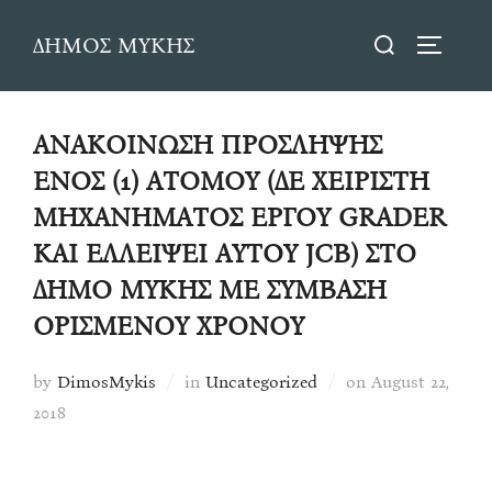
Skip
Search
ΔΗΜΟΣ ΜΥΚΗΣ
to
TOGGLE
for:
content
ΑΝΑΚΟΙΝΩΣΗ ΠΡΟΣΛΗΨΗΣ
ΕΝΟΣ (1) ΑΤΟΜΟΥ (ΔΕ ΧΕΙΡΙΣΤΗ
ΜΗΧΑΝΗΜΑΤΟΣ ΕΡΓΟΥ GRADER
ΚΑΙ ΕΛΛΕΙΨΕΙ ΑΥΤΟΥ JCB) ΣΤΟ
ΔΗΜΟ ΜΥΚΗΣ ΜΕ ΣΥΜΒΑΣΗ
ΟΡΙΣΜΕΝΟΥ ΧΡΟΝΟΥ
Posted
by
DimosMykis
in
Uncategorized
on
August 22,
on
2018