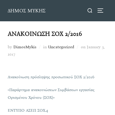
Skip
Search
ΔΗΜΟΣ ΜΥΚΗΣ
to
TOGGLE
for:
content
ΑΝΑΚΟΙΝΩΣΗ ΣΟΧ 2/2016
Posted
by
DimosMykis
in
Uncategorized
on
January 3,
on
2017
Ανακοίνωση πρόσληψης προσωπικού ΣΟΧ 2/2016
«Παράρτημα ανακοινώσεων Συμβάσεων εργασίας
Ορισμένου Χρόνου (ΣΟΧ)»
ΕΝΤΥΠΟ ΑΣΕΠ ΣΟΧ.4