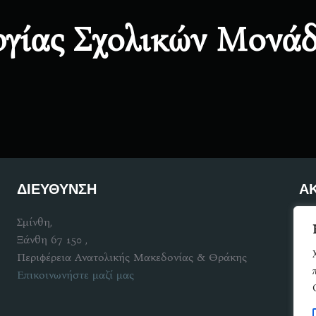
ργίας Σχολικών Μον
ΔΙΕΥΘΥΝΣΗ
Α
Σμίνθη,
Γίν
Ξάνθη 67 150 ,
Περιφέρεια Ανατολικής Μακεδονίας & Θράκης
Επικοινωνήστε μαζί μας