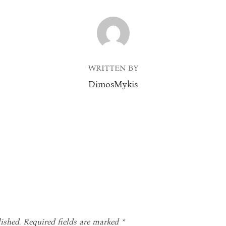
POST AUTHOR
WRITTEN BY
DimosMykis
ished.
Required fields are marked
*