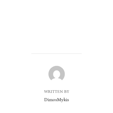
POST AUTHOR
WRITTEN BY
DimosMykis