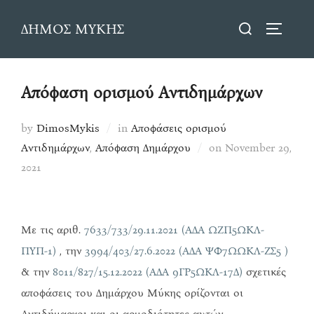
Skip
Search
ΔΗΜΟΣ ΜΥΚΗΣ
to
TOGGLE
for:
content
Απόφαση ορισμού Αντιδημάρχων
by
DimosMykis
in
Αποφάσεις ορισμού
Posted
Αντιδημάρχων
,
Απόφαση Δημάρχου
on
November 29,
on
2021
Με τις αριθ.
7633/733/29.11.2021 (ΑΔΑ ΩΖΠ5ΩΚΛ-
ΠΥΠ-1)
, την
3994/403/27.6.2022 (ΑΔΑ ΨΦ7ΩΩΚΛ-ΖΣ5 )
& την
8011/827/15.12.2022 (ΑΔΑ 9ΓΡ5ΩΚΛ-17Δ)
σχετικές
αποφάσεις του Δημάρχου Μύκης ορίζονται οι
Αντιδήμαρχοι και οι αρμοδιότητες αυτών.