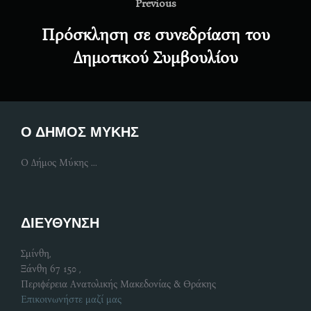
navigation
Previous
Previous
Πρόσκληση σε συνεδρίαση του
Δημοτικού Συμβουλίου
Ο ΔΗΜΟΣ ΜΥΚΗΣ
Ο Δήμος Μύκης ...
ΔΙΕΥΘΥΝΣΗ
Σμίνθη,
Ξάνθη 67 150 ,
Περιφέρεια Ανατολικής Μακεδονίας & Θράκης
Επικοινωνήστε μαζί μας