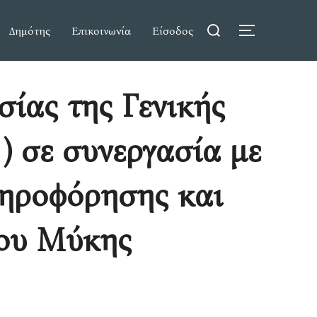
Search
Δημότης
Επικοινωνία
Είσοδος
TOGGLE S
for:
σίας της Γενικής
) σε συνεργασία με
ληροφόρησης και
μου Μύκης