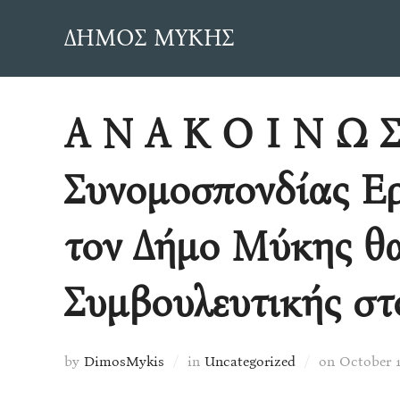
Skip
ΔΗΜΟΣ ΜΥΚΗΣ
to
content
Α Ν Α Κ Ο Ι Ν Ω Σ
Συνομοσπονδίας Ερ
τον Δήμο Μύκης θα
Συμβουλευτικής στ
Posted
by
DimosMykis
in
Uncategorized
on
October 1
on