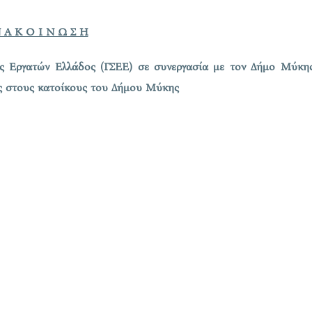
 Α Κ Ο Ι Ν Ω Σ Η
ας Εργατών Ελλάδος (ΓΣΕΕ) σε συνεργασία με τον Δήμο Μύκη
ς στους κατοίκους του Δήμου Μύκης