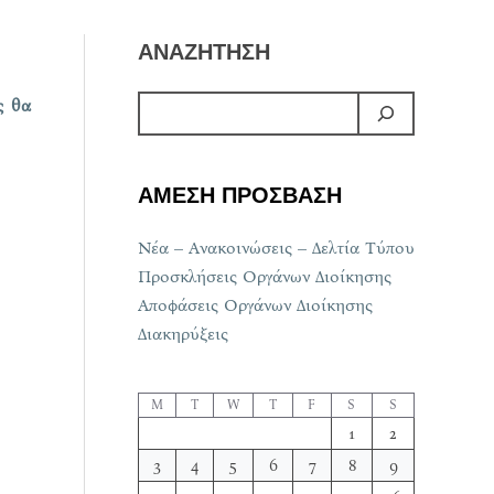
ΑΝΑΖΗΤΗΣΗ
ς θα
ΑΜΕΣΗ ΠΡΟΣΒΑΣΗ
Νέα – Ανακοινώσεις – Δελτία Τύπου
Προσκλήσεις Οργάνων Διοίκησης
Αποφάσεις Οργάνων Διοίκησης
Διακηρύξεις
M
T
W
T
F
S
S
1
2
3
4
5
6
7
8
9