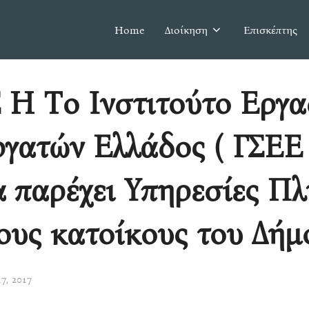
Home
Διοίκηση
Επισκέπτης
 Η Το Ινστιτούτο Εργα
γατών Ελλάδος ( ΓΣΕΕ 
 παρέχει Υπηρεσίες Π
ους κατοίκους του Δή
7, 2017