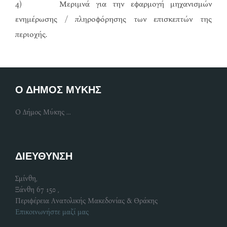
4) Μεριμνά για την εφαρμογή μηχανισμών
ενημέρωσης / πληροφόρησης των επισκεπτών της
περιοχής.
Ο ΔΗΜΟΣ ΜΥΚΗΣ
Ο Δήμος Μύκης ...
ΔΙΕΥΘΥΝΣΗ
Σμίνθη,
Ξάνθη 67 150 ,
Περιφέρεια Ανατολικής Μακεδονίας & Θράκης
Επικοινωνήστε μαζί μας