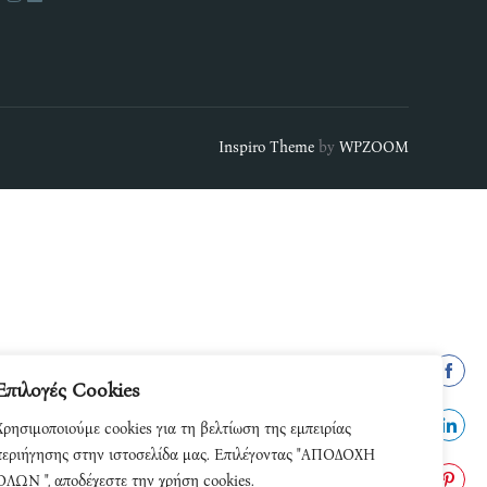
Inspiro Theme
by
WPZOOM
Επιλογές Cookies
Share
Χρησιμοποιούμε cookies για τη βελτίωση της εμπειρίας
on
Share
περιήγησης στην ιστοσελίδα μας. Επιλέγοντας "ΑΠΟΔΟΧΗ
Facebo
ΟΛΩΝ ", αποδέχεστε την χρήση cookies.
on