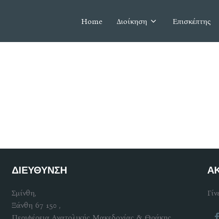
Home
Διοίκηση
Επισκέπτης
ΔΙΕΥΘΥΝΣΗ
Α
Σμίνθη,
Γίν
Ξάνθη 67 150 ,
Περιφέρεια Ανατολικής Μακεδονίας & Θράκης