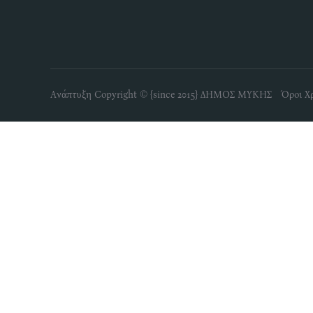
Ανάπτυξη Copyright © {since 2015} ΔΗΜΟΣ ΜΥΚΗΣ Όροι Χ