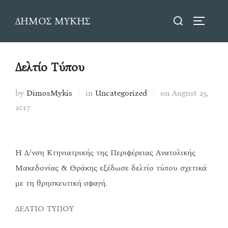
Skip
Search
ΔΗΜΟΣ ΜΥΚΗΣ
to
TOGGLE
for:
content
Δελτίο Τύπου
Posted
by
DimosMykis
in
Uncategorized
on
August 25,
on
2017
Η Δ/νση Κτηνιατρικής της Περιφέρειας Ανατολικής
Μακεδονίας & Θράκης εξέδωσε δελτίο τύπου σχετικά
με τη θρησκευτική σφαγή.
ΔΕΛΤΙΟ ΤΥΠΟΥ