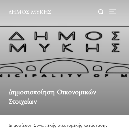
Skip
Search
ΔΗΜΟΣ ΜΥΚΗΣ
to
TOGGLE
for:
content
Δημοσιοποίηση Οικονομικών
Στοιχείων
Δημοσίευση Συνοπτικής οικονομικής κατάστασης