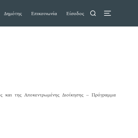
Search
Δημότης
Επικοινωνία
Είσοδος
TOGGLE S
for:
σης και της Αποκεντρωμένης Διοίκησης – Πρόγραμμα