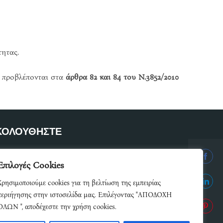
τητας.
υ προβλέπονται στα
άρθρα 82 και 84 του Ν.3852/2010
ΚΟΛΟΥΘΗΣΤΕ
ετε μέλος του δικτύου μας
Επιλογές Cookies
Share
Χρησιμοποιούμε cookies για τη βελτίωση της εμπειρίας
on
Share
περιήγησης στην ιστοσελίδα μας. Επιλέγοντας "ΑΠΟΔΟΧΗ
Facebo
ΟΛΩΝ ", αποδέχεστε την χρήση cookies.
on
Share
Linked