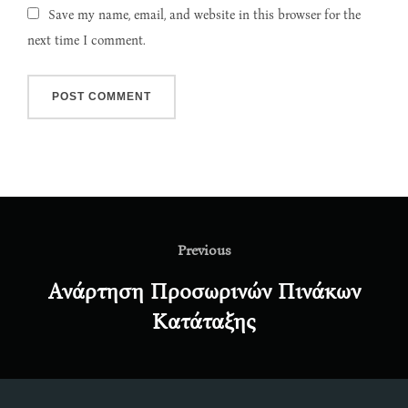
Save my name, email, and website in this browser for the
next time I comment.
Post
navigation
Previous
Previous
Ανάρτηση Προσωρινών Πινάκων
Κατάταξης