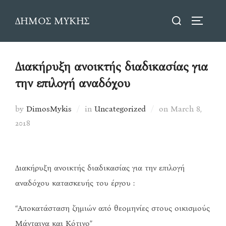
Skip
Search
ΔΗΜΟΣ ΜΥΚΗΣ
to
TOGGLE
for:
content
Διακήρυξη ανοικτής διαδικασίας για
την επιλογή αναδόχου
Posted
by
DimosMykis
in
Uncategorized
on
March 8,
on
2018
Διακήρυξη ανοικτής διαδικασίας για την επιλογή
αναδόχου κατασκευής του έργου :
“Αποκατάσταση ζημιών από θεομηνίες στους οικισμούς
Μάνταινα και Κότινο”