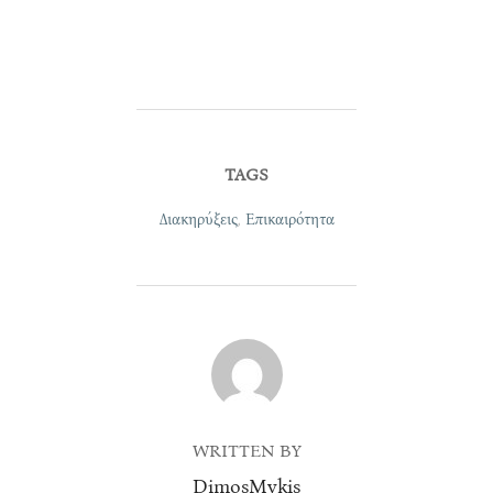
TAGS
Διακηρύξεις
,
Επικαιρότητα
POST AUTHOR
WRITTEN BY
DimosMykis