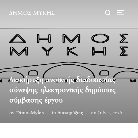
Skip
Search
ΔΗΜΟΣ ΜΥΚΗΣ
to
TOGGLE
for:
content
Διακήρυξη ανοικτής διαδικασίας
σύναψης ηλεκτρονικής δημόσιας
σύμβασης έργου
Posted
by
DimosMykis
in
Διακηρύξεις
on
July 1, 2026
on