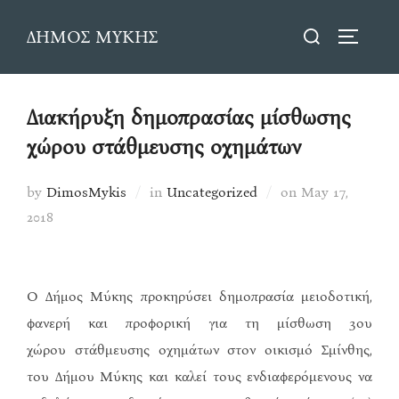
Skip
Search
ΔΗΜΟΣ ΜΥΚΗΣ
to
TOGGLE
for:
content
Διακήρυξη δημοπρασίας μίσθωσης
χώρου στάθμευσης οχημάτων
Posted
by
DimosMykis
in
Uncategorized
on
May 17,
on
2018
Ο Δήμος Μύκης προκηρύσει δημοπρασία μειοδοτική,
φανερή και προφορική για τη μίσθωση 3ου
χώρου στάθμευσης οχημάτων στον οικισμό Σμίνθης,
του Δήμου Μύκης και καλεί τους ενδιαφερόμενους να