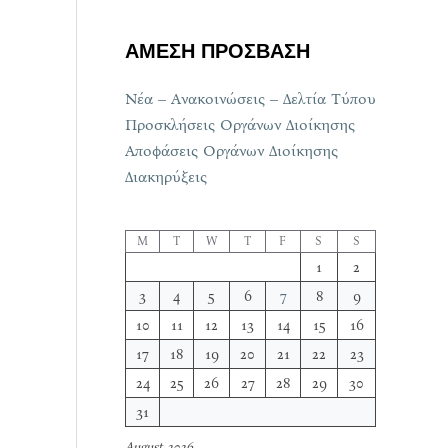
ΑΜΕΣΗ ΠΡΟΣΒΑΣΗ
Νέα – Ανακοινώσεις – Δελτία Τύπου
Προσκλήσεις Οργάνων Διοίκησης
Αποφάσεις Οργάνων Διοίκησης
Διακηρύξεις
M
T
W
T
F
S
S
1
2
3
4
5
6
7
8
9
10
11
12
13
14
15
16
17
18
19
20
21
22
23
24
25
26
27
28
29
30
31
August 2026