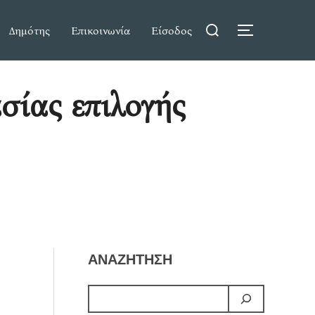
Search
Δημότης
Επικοινωνία
Είσοδος
TOGGLE S
for:
σίας επιλογής
ΑΝΑΖΗΤΗΣΗ