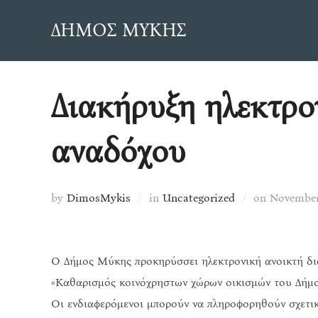
Skip
ΔΗΜΟΣ ΜΥΚΗΣ
to
content
Διακήρυξη ηλεκτρο
αναδόχου
Posted
by
DimosMykis
in
Uncategorized
on
November
on
Ο Δήμος Μύκης προκηρύσσει ηλεκτρονική ανοικτή δια
«Καθαρισμός κοινόχρηστων χώρων οικισμών του Δήμ
Οι ενδιαφερόμενοι μπορούν να πληροφορηθούν σχετικ