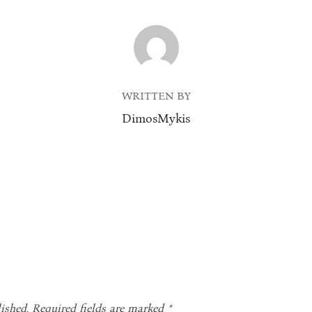
POST AUTHOR
WRITTEN BY
DimosMykis
ished.
Required fields are marked
*