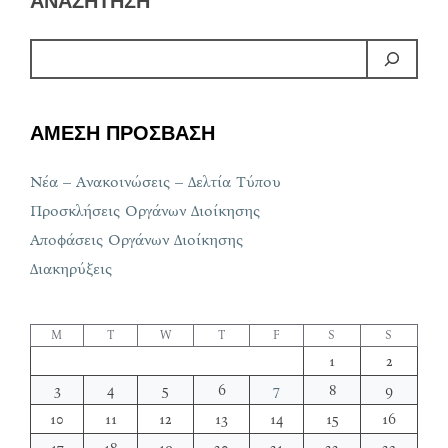
ΑΝΑΖΗΤΗΣΗ
ΑΜΕΣΗ ΠΡΟΣΒΑΣΗ
Νέα – Ανακοινώσεις – Δελτία Τύπου
Προσκλήσεις Οργάνων Διοίκησης
Αποφάσεις Οργάνων Διοίκησης
Διακηρύξεις
M
T
W
T
F
S
S
1
2
3
4
5
6
7
8
9
10
11
12
13
14
15
16
17
18
19
20
21
22
23