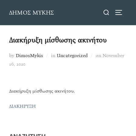
Skip
Search
ΔΗΜΟΣ ΜΥΚΗΣ
to
TOGGLE
for:
content
Διακήρυξη μίσθωσης ακινήτου
Posted
by
DimosMykis
in
Uncategorized
on
November
on
16, 2020
Διακήρυξη μίσθωσης ακινήτου.
ΔΙΑΚΗΡΥΞΗ