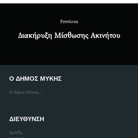
Post
navigation
Previous
Previous
Διακήρυξη Μίσθωσης Ακινήτου
Ο ΔΗΜΟΣ ΜΥΚΗΣ
Ο Δήμος Μύκης ...
ΔΙΕΥΘΥΝΣΗ
Σμίνθη,