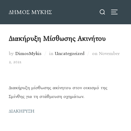
Skip
Search
ΔΗΜΟΣ ΜΥΚΗΣ
to
TOGGLE
for:
content
Διακήρυξη Μίσθωσης Ακινήτου
Posted
by
DimosMykis
in
Uncategorized
on
November
on
2, 2021
Διακήρυξη μίσθωσης ακίνητου στον οικισμό της
Σμίνθης για τη στάθμευση οχημάτων.
ΔΙΑΚΗΡΥΞΗ