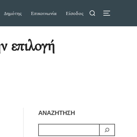
Search
Δημότης
Επικοινωνία
Είσοδος
TOGGLE S
for:
ν επιλογή
ΑΝΑΖΗΤΗΣΗ