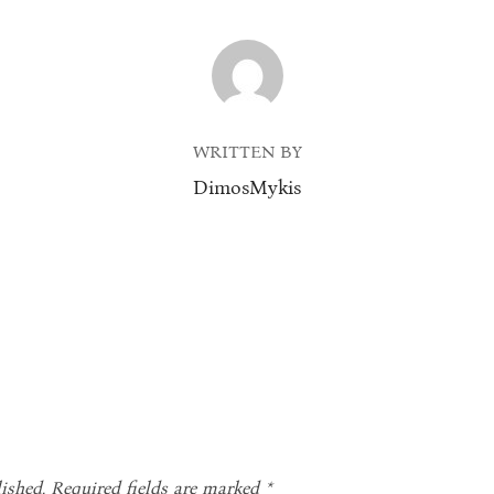
POST AUTHOR
WRITTEN BY
DimosMykis
ished.
Required fields are marked
*