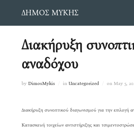
Skip
ΔΗΜΟΣ ΜΥΚΗΣ
to
content
Διακήρυξη συνοπτι
αναδόχου
Posted
by
DimosMykis
in
Uncategorized
on
May 5, 20
on
Διακήρυξη συνοπτικού διαγωνισμού για την επιλογή 
Κατασκευή τοιχείων αντιστήριξης και τσιμεντοστρώσει