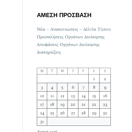
ΑΜΕΣΗ ΠΡΟΣΒΑΣΗ
Νέα – Ανακοινώσεις – Δελτία Τύπου
Προσκλήσεις Οργάνων Διοίκησης
Αποφάσεις Οργάνων Διοίκησης
Διακηρύξεις
M
T
W
T
F
S
S
1
2
3
4
5
6
7
8
9
10
11
12
13
14
15
16
17
18
19
20
21
22
23
24
25
26
27
28
29
30
31
August 2026