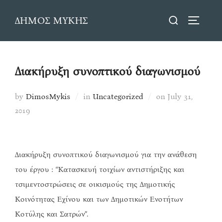
Skip
Search
ΔΗΜΟΣ ΜΥΚΗΣ
to
TOGGLE
for:
content
Διακήρυξη συνοπτικού διαγωνισμού
Posted
by
DimosMykis
in
Uncategorized
on
July 31,
on
2019
Διακήρυξη συνοπτικού διαγωνισμού για την ανάθεση
του έργου : “Κατασκευή τοιχίων αντιστήριξης και
τσιμεντοστρώσεις σε οικισμούς της Δημοτικής
Κοινότητας Εχίνου και των Δημοτικών Ενοτήτων
Κοτύλης και Σατρών”.