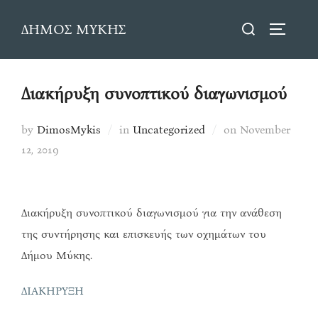
Skip
Search
ΔΗΜΟΣ ΜΥΚΗΣ
to
TOGGLE
for:
content
Διακήρυξη συνοπτικού διαγωνισμού
Posted
by
DimosMykis
in
Uncategorized
on
November
on
12, 2019
Διακήρυξη συνοπτικού διαγωνισμού για την ανάθεση
της συντήρησης και επισκευής των οχημάτων του
Δήμου Μύκης.
ΔΙΑΚΗΡΥΞΗ