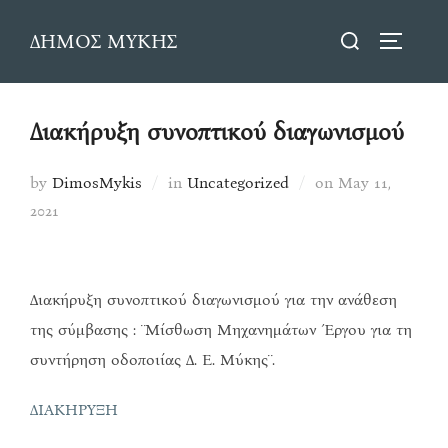
Skip
Search
ΔΗΜΟΣ ΜΥΚΗΣ
to
TOGGLE
for:
content
Διακήρυξη συνοπτικού διαγωνισμού
Posted
by
DimosMykis
in
Uncategorized
on
May 11,
on
2021
Διακήρυξη συνοπτικού διαγωνισμού για την ανάθεση
της σύμβασης : ¨Μίσθωση Μηχανημάτων Έργου για τη
συντήρηση οδοποιίας Δ. Ε. Μύκης¨.
ΔΙΑΚΗΡΥΞΗ