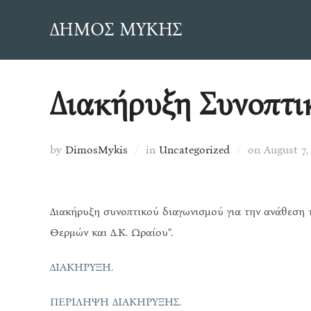
Skip
ΔΗΜΟΣ ΜΥΚΗΣ
to
content
Διακήρυξη Συνοπτι
Posted
by
DimosMykis
in
Uncategorized
on
August 7,
on
Διακήρυξη συνοπτικού διαγωνισμού για την ανάθεση 
Θερμών και Δ.Κ. Ωραίου”.
ΔΙΑΚΗΡΥΞΗ.
ΠΕΡΙΛΗΨΗ ΔΙΑΚΗΡΥΞΗΣ.