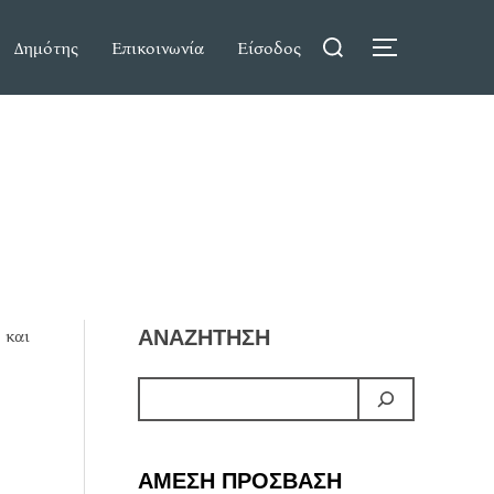
Search
Δημότης
Επικοινωνία
Είσοδος
TOGGLE S
for:
 και
ΑΝΑΖΗΤΗΣΗ
ΑΜΕΣΗ ΠΡΟΣΒΑΣΗ