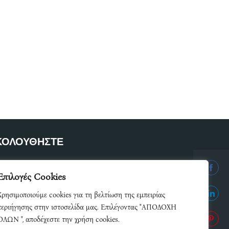
ΚΟΛΟΥΘΗΣΤΕ
ετε μέλος του δικτύου μας
Επιλογές Cookies
Share
Χρησιμοποιούμε cookies για τη βελτίωση της εμπειρίας
on
Share
περιήγησης στην ιστοσελίδα μας. Επιλέγοντας "ΑΠΟΔΟΧΗ
Facebo
ΟΛΩΝ ", αποδέχεστε την χρήση cookies.
on