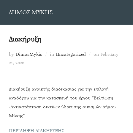
Skip
ΔΗΜΟΣ ΜΥΚΗΣ
to
content
Διακήρυξη
Posted
by
DimosMykis
in
Uncategorized
on
February
on
21, 2020
Διακήρυξη ανοικτής διαδικασίας για την επιλογή
αναδόχου για την κατασκευή του έργου “Βελτίωση
-Αντικατάσταση δικτύων ύδρευσης οικισμών Δήμου
Μύκης”
ΠΕΡΙΛΗΨΗ ΔΙΑΚΗΡΥΞΗΣ