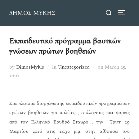
Skip
Search
ΔΗΜΟΣ ΜΥΚΗΣ
to
TOGGLE
for:
content
Εκπαιδευτικό πρόγραμμα βασικών
γνώσεων πρώτων βοηθειών
Posted
by
DimosMykis
in
Uncategorized
on
March 25,
on
2016
Στα πλαίσια διοργάνωσης εκπαιδευτικών προγραμμάτων
πρώτων βοηθειών για πολίτες , συλλόγους και φορείς
από τον Ελληνικό Ερυθρό Σταυρό , την Τρίτη 29
Μαρτίου 2016 στις 14:30 μ.μ. στην αίθουσα του