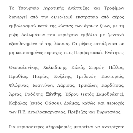
Το Υπουργείο Αγροτικής Ανάπτυξης και Τροφίμων
διενεργεί από την 01/10/2018 εκστρατεία από αέρος
εμβολιασμού κατά της λύσσας των άγριων ζώων, με τη
ρίψη δολωμάτων που περιέχουν εμβόλιο με ζωντανό
εξασθενημένο ιό της λύσσας. Οι ρίψεις εστιάζονται σε
μη κατοικημένες περιοχές, στις Περιφερειακές Ενότητες
Θεσσαλονίκης, Χαλκιδικής, Κιλκίς, Σερρών, Πέλλας,
Ημαθίας, Πιερίας, Κοζάνης, Γρεβενών, Καστοριάς,
Φλώρινας, Ιωαννίνων, Λάρισας, Τρικάλων, Καρδίτσας,
Άρτας, Ροδόπης,
Ξάνθης
, Έβρου (εκτός Σαμοθράκης),
Καβάλας (εκτός Θάσου), Δράμας, καθώς και περιοχές
των Π.Ε. Αιτωλοακαρνανίας, Πρέβεζας και Ευρυτανίας.
Για περισσότερες πληροφοριές μπορείται να ανατρέχετε