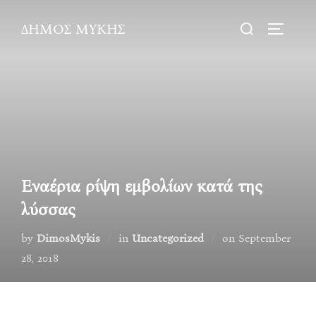
Skip
Search
ΔΗΜΟΣ ΜΥΚΗΣ
to
TOGGLE
for:
content
Εναέρια ρίψη εμβολίων κατά της
λύσσας
Posted
by
DimosMykis
in
Uncategorized
on
September
on
28, 2018