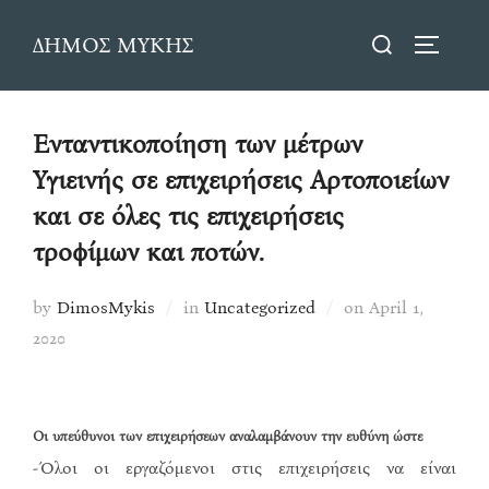
Skip
Search
ΔΗΜΟΣ ΜΥΚΗΣ
to
TOGGLE
for:
content
Ενταντικοποίηση των μέτρων
Υγιεινής σε επιχειρήσεις Αρτοποιείων
και σε όλες τις επιχειρήσεις
τροφίμων και ποτών.
Posted
by
DimosMykis
in
Uncategorized
on
April 1,
on
2020
Οι υπεύθυνοι των επιχειρήσεων αναλαμβάνουν την ευθύνη ώστε
-Όλοι οι εργαζόμενοι στις επιχειρήσεις να είναι