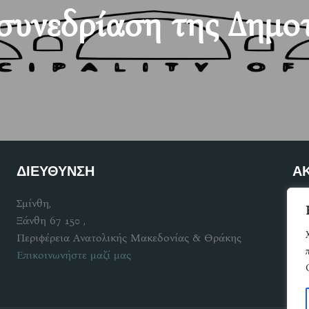
συνεδρίαση της Δημοτ
ΔΙΕΥΘΥΝΣΗ
Α
Σμίνθη,
Γίν
Ξάνθη 67 150 ,
Περιφέρεια Ανατολικής Μακεδονίας & Θράκης
Επικοινωνήστε μαζί μας