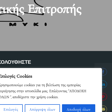
ικής Επιτροπής
ΚΟΛΟΥΘΗΣΤΕ
ετε μέλος του δικτύου μας
Επιλογές Cookies
Share
Χρησιμοποιούμε cookies για τη βελτίωση της εμπειρίας
on
Share
περιήγησης στην ιστοσελίδα μας. Επιλέγοντας "ΑΠΟΔΟΧΗ
Facebo
ΟΛΩΝ ", αποδέχεστε την χρήση cookies.
on
Share
Linked
Επιλογές
Απόρριψη όλων
Αποδοχή όλων
on