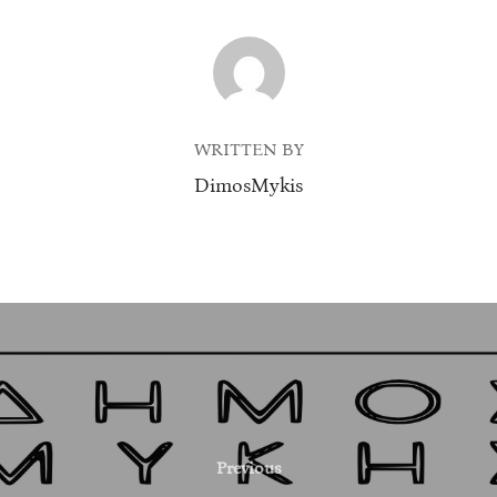
POST AUTHOR
WRITTEN BY
DimosMykis
Previous
Previous