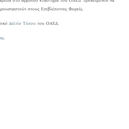
ι άμεσα στο αρμόδιο κτάστημα του ΟΑΕΔ προκειμένου να
ρουσιαστούν στους Επιβλέποντες Φορείς.
ετικό
Δελτίο Τύπου
του ΟΑΕΔ.
ης.