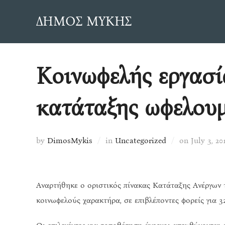
Skip
ΔΗΜΟΣ ΜΥΚΗΣ
to
content
Κοινωφελής εργασί
κατάταξης ωφελου
Posted
by
DimosMykis
in
Uncategorized
on
July 3, 20
on
Αναρτήθηκε ο οριστικός πίνακας Κατάταξης Ανέργω
κοινωφελούς χαρακτήρα, σε επιβλέποντες φορείς για 3