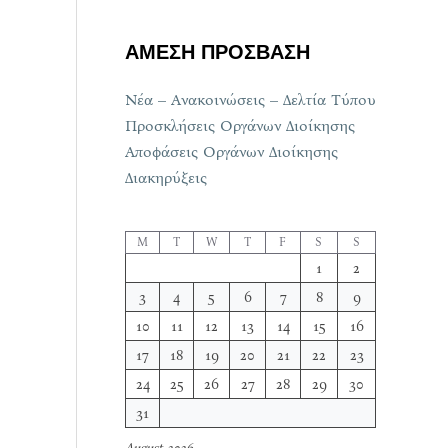
ΑΜΕΣΗ ΠΡΟΣΒΑΣΗ
Νέα – Ανακοινώσεις – Δελτία Τύπου
Προσκλήσεις Οργάνων Διοίκησης
Αποφάσεις Οργάνων Διοίκησης
Διακηρύξεις
M
T
W
T
F
S
S
1
2
3
4
5
6
7
8
9
10
11
12
13
14
15
16
17
18
19
20
21
22
23
24
25
26
27
28
29
30
31
August 2026