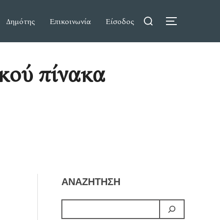
Search
Δημότης
Επικοινωνία
Είσοδος
TOGGLE S
for:
κού πίνακα
ΑΝΑΖΗΤΗΣΗ