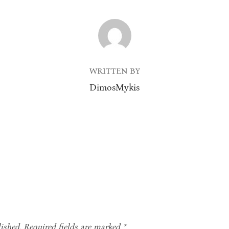
POST AUTHOR
WRITTEN BY
DimosMykis
ished.
Required fields are marked
*