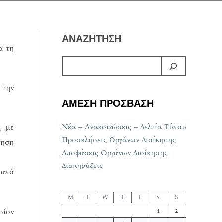
ΑΝΑΖΗΤΗΣΗ
α τη
 την
ΑΜΕΣΗ ΠΡΟΣΒΑΣΗ
Νέα – Ανακοινώσεις – Δελτία Τύπου
, με
Προσκλήσεις Οργάνων Διοίκησης
ρηση
Αποφάσεις Οργάνων Διοίκησης
Διακηρύξεις
 από
M
T
W
T
F
S
S
1
2
σίον