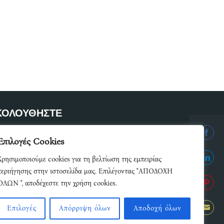
ΚΟΛΟΥΘΗΣΤΕ
ετε μέλος του δικτύου μας
Επιλογές Cookies
Share
Χρησιμοποιούμε cookies για τη βελτίωση της εμπειρίας
on
Share
περιήγησης στην ιστοσελίδα μας. Επιλέγοντας "ΑΠΟΔΟΧΗ
Facebo
ΟΛΩΝ ", αποδέχεστε την χρήση cookies.
on
Share
Linked
Επιλογές
Απόρριψη όλων
Αποδοχή όλων
on
Share
Pintere