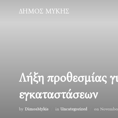
Skip
ΔΗΜΟΣ ΜΥΚΗΣ
to
content
Λήξη προθεσμίας γ
εγκαταστάσεων
Posted
by
DimosMykis
in
Uncategorized
on
November
on