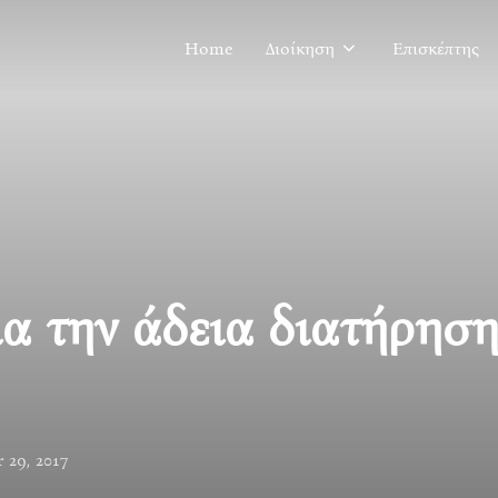
Home
Διοίκηση
Επισκέπτης
ια την άδεια διατήρησ
 29, 2017