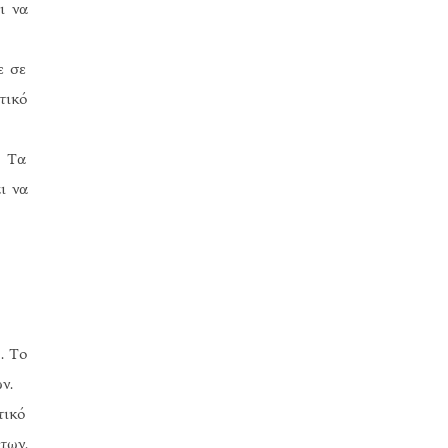
ι να
ε σε
τικό
. Τα
ι να
. Το
ν.
τικό
των.