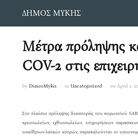
Skip
ΔΗΜΟΣ ΜΥΚΗΣ
to
content
Μέτρα πρόληψης κ
COV-2 στις επιχειρ
Posted
by
DimosMykis
in
Uncategorized
on
April 1, 2
on
Στο πλαίσιο πρόληψης διασποράς του κορωνoϊού SARS
κρεοπωλείων, ιχθυοπωλείων, επιχειρήσεων παρασκευ
υπαίθριων-λαϊκών αγορών, παρακαλούνται οι υγειονο