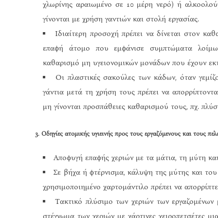
χλωρίνης αραιωμένο σε 10 μέρη νερό) ή αλκοολούχ
γίνονται με χρήση γαντιών και στολή εργασίας.
Ιδιαίτερη προσοχή πρέπει να δίνεται στον καθ
επαφή άτομο που εμφάνισε συμπτώματα λοίμωξη
καθαρισμό μη υγειονομικών μονάδων που έχουν εκτ
Οι πλαστικές σακούλες των κάδων, όταν γεμίζ
γάντια μετά τη χρήση τους πρέπει να απορρίπτοντ
μη γίνονται προσπάθειες καθαρισμού τους, πχ. πλύ
3. Οδηγίες ατομικής υγιεινής προς τους εργαζόμενους και τους πελ
Αποφυγή επαφής χεριών με τα μάτια, τη μύτη κα
Σε βήχα ή φτέρνισμα, κάλυψη της μύτης και του
χρησιμοποιημένο χαρτομάντιλο πρέπει να απορρίπτ
Τακτικό πλύσιμο των χεριών των εργαζομένων 
στέγνωμα των χεριών με χάρτινες χειροπετσέτες μ