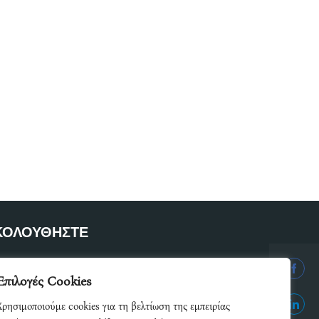
ΚΟΛΟΥΘΗΣΤΕ
ετε μέλος του δικτύου μας
Επιλογές Cookies
Share
Χρησιμοποιούμε cookies για τη βελτίωση της εμπειρίας
on