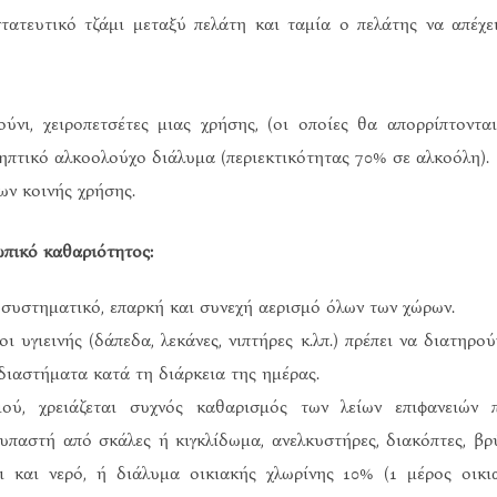
τατευτικό τζάμι μεταξύ πελάτη και ταμία ο πελάτης να απέχε
ι, χειροπετσέτες μιας χρήσης, (οι οποίες θα απορρίπτοντα
ηπτικό αλκοολούχο διάλυμα (περιεκτικότητας 70% σε αλκοόλη).
ων κοινής χρήσης.
ωπικό καθαριότητος:
ν συστηματικό, επαρκή και συνεχή αερισμό όλων των χώρων.
ι υγιεινής (δάπεδα, λεκάνες, νιπτήρες κ.λπ.) πρέπει να διατηρού
διαστήματα κατά τη διάρκεια της ημέρας.
ού, χρειάζεται συχνός καθαρισμός των λείων επιφανειών 
ουπαστή από σκάλες ή κιγκλίδωμα, ανελκυστήρες, διακόπτες, βρ
ι και νερό, ή διάλυμα οικιακής χλωρίνης 10% (1 μέρος οικι