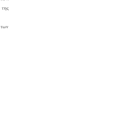
 της
 των