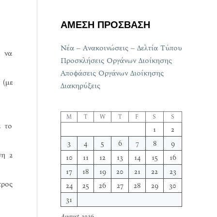
ΑΜΕΣΗ ΠΡΟΣΒΑΣΗ
Νέα – Ανακοινώσεις – Δελτία Τύπου
ε να
Προσκλήσεις Οργάνων Διοίκησης
Αποφάσεις Οργάνων Διοίκησης
 (με
Διακηρύξεις
M
T
W
T
F
S
S
ά το
1
2
3
4
5
6
7
8
9
ση 2
10
11
12
13
14
15
16
17
18
19
20
21
22
23
προς
24
25
26
27
28
29
30
31
August 2026