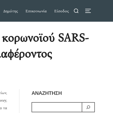
Search
Δημότης
Επικοινωνία
Είσοδος
TOGGLE S
for:
 κορωνοϊού SARS-
ιαφέροντος
ίων,
ΑΝΑΖΗΤΗΣΗ
ery,
α τα