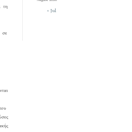
ι τη
« Jul
ι σε
νται
που
ύσες
ακής