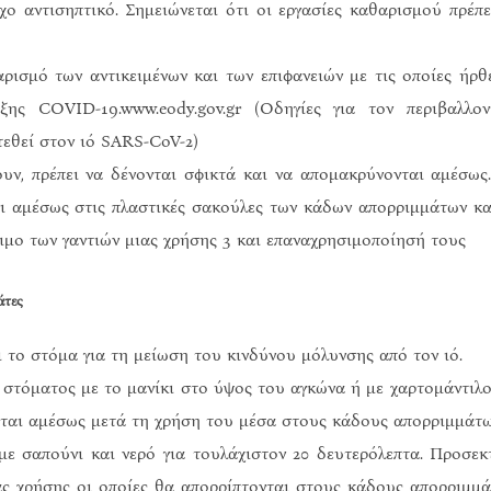
ο αντισηπτικό. Σημειώνεται ότι οι εργασίες καθαρισμού πρέπε
αρισμό των αντικειμένων και των επιφανειών με τις οποίες ήρθ
ς COVID-19.www.eody.gov.gr (Οδηγίες για τον περιβαλλον
εθεί στον ιό SARS-CoV-2)
ουν, πρέπει να δένονται σφικτά και να απομακρύνονται αμέσως
αι αμέσως στις πλαστικές σακούλες των κάδων απορριμμάτων κα
σιμο των γαντιών μιας χρήσης 3 και επαναχρησιμοποίησή τους
άτες
ι το στόμα για τη μείωση του κινδύνου μόλυνσης από τον ιό.
 στόματος με το μανίκι στο ύψος του αγκώνα ή με χαρτομάντιλο
εται αμέσως μετά τη χρήση του μέσα στους κάδους απορριμμάτω
με σαπούνι και νερό για τουλάχιστον 20 δευτερόλεπτα. Προσεκ
ιας χρήσης οι οποίες θα απορρίπτονται στους κάδους απορριμμά