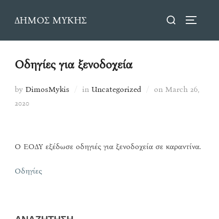
Skip
Search
ΔΗΜΟΣ ΜΥΚΗΣ
to
TOGGLE
for:
content
Οδηγίες για ξενοδοχεία
Posted
by
DimosMykis
in
Uncategorized
on
March 26,
on
2020
Ο ΕΟΔΥ εξέδωσε οδηγιές για ξενοδοχεία σε καραντίνα.
Οδηγίες