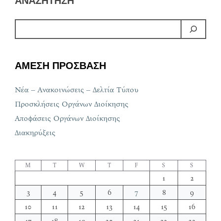
ΑΝΑΖΗΤΗΣΗ
ΑΜΕΣΗ ΠΡΟΣΒΑΣΗ
Νέα – Ανακοινώσεις – Δελτία Τύπου
Προσκλήσεις Οργάνων Διοίκησης
Αποφάσεις Οργάνων Διοίκησης
Διακηρύξεις
M
T
W
T
F
S
S
1
2
3
4
5
6
7
8
9
10
11
12
13
14
15
16
17
18
19
20
21
22
23