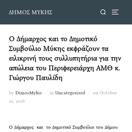
Skip
Search
ΔΗΜΟΣ ΜΥΚΗΣ
to
TOGGLE
for:
content
Ο Δήμαρχος και το Δημοτικό
Συμβούλιο Μύκης εκφράζουν τα
ειλικρινή τους συλλυπητήρια για την
απώλεια του Περιφερειάρχη ΑΜΘ κ.
Γιώργου Παυλίδη
Posted
by
DimosMykis
in
Uncategorized
on
October
on
20, 2016
Ο Δήμαρχος και το Δημοτικό Συμβούλιο του Δήμου