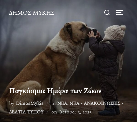
Skip
Search
ΔΗΜΟΣ ΜΥΚΗΣ
to
TOGGLE
for:
content
Παγκόσμια Ημέρα των Ζώων
by
DimosMykis
in
ΝΕΑ
,
ΝΕΑ - ΑΝΑΚΟΙΝΩΣΕΙΣ -
Posted
ΔΕΛΤΙΑ ΤΥΠΟΥ
on
October 3, 2025
on