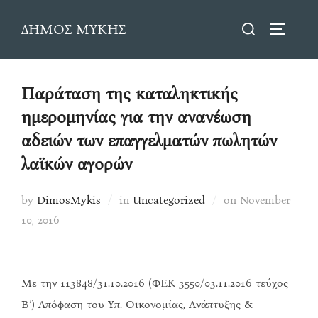
Skip
Search
ΔΗΜΟΣ ΜΥΚΗΣ
to
TOGGLE
for:
content
Παράταση της καταληκτικής
ημερομηνίας για την ανανέωση
αδειών των επαγγελματών πωλητών
λαϊκών αγορών
Posted
by
DimosMykis
in
Uncategorized
on
November
on
10, 2016
Με την 113848/31.10.2016 (ΦΕΚ 3550/03.11.2016 τεύχος
Β’) Απόφαση του Υπ. Οικονομίας, Ανάπτυξης &