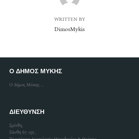
WRITTEN BY
DimosMykis
Ο ΔΗΜΟΣ ΜΥΚΗΣ
Ο Δήμος Μύκης ...
ΔΙΕΥΘΥΝΣΗ
Σμίνθη,
Ξάνθη 67 150 ,