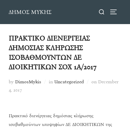
Skip
Search
ΔΗΜΟΣ ΜΥΚΗΣ
to
TOGGLE
for:
content
ΠΡΑΚΤΙΚΟ ΔΙΕΝΕΡΓΕΙΑΣ
ΔΗΜΟΣΙΑΣ ΚΛΗΡΩΣΗΣ
ΙΣΟΒΑΘΜΟΥΝΤΩΝ ΔΕ
ΔΙΟΙΚΗΤΙΚΩΝ ΣΟΧ 1Α/2017
Posted
by
DimosMykis
in
Uncategorized
on
December
on
4, 2017
Πρακτικό διενέργειας δημόσιας κλήρωσης
ισοβαθμούντων υποψηφίων ΔΕ ΔΙΟΙΚΗΤΙΚΩΝ της