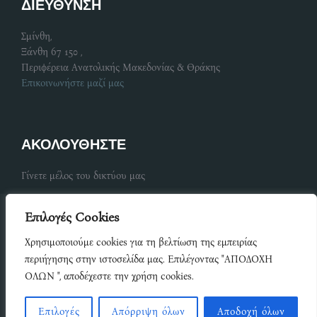
ΔΙΕΥΘΥΝΣΗ
Σμίνθη,
Ξάνθη 67 150 ,
Περιφέρεια Ανατολικής Μακεδονίας & Θράκης
Επικοινωνήστε μαζί μας
ΑΚΟΛΟΥΘΗΣΤΕ
Γίνετε μέλος του δικτύου μας
Επιλογές Cookies
Share
Χρησιμοποιούμε cookies για τη βελτίωση της εμπειρίας
on
Share
περιήγησης στην ιστοσελίδα μας. Επιλέγοντας "ΑΠΟΔΟΧΗ
Facebook
Ανάπτυξη Copyright © {since 2015} ΔΗΜΟΣ ΜΥΚΗΣ Όροι
ΟΛΩΝ ", αποδέχεστε την χρήση cookies.
on
Χρήσης Πολιτική Απορρήτου
Share
LinkedIn
on
Inspiro Theme
by
WPZOOM
Επιλογές
Απόρριψη όλων
Αποδοχή όλων
Share