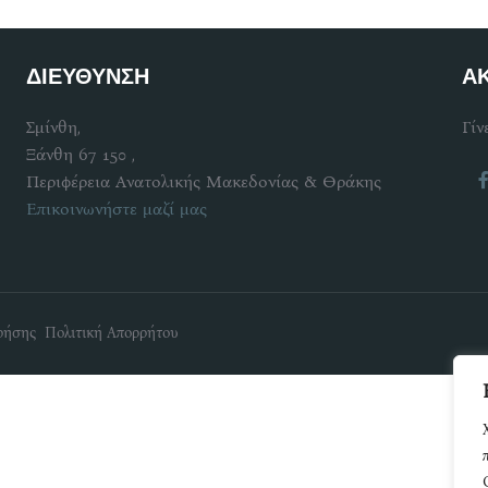
ΔΙΕΥΘΥΝΣΗ
Α
Σμίνθη,
Γίν
Ξάνθη 67 150 ,
Περιφέρεια Ανατολικής Μακεδονίας & Θράκης
Επικοινωνήστε μαζί μας
ρήσης Πολιτική Απορρήτου