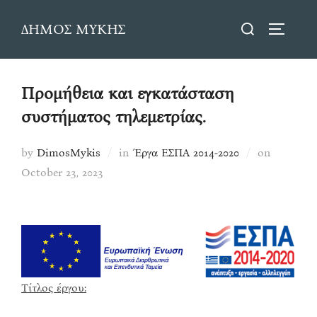
Skip
Search
ΔΗΜΟΣ ΜΥΚΗΣ
to
TOGGLE
for:
content
Προμήθεια και εγκατάσταση
συστήματος τηλεμετρίας.
Posted
by
DimosMykis
in
Έργα ΕΣΠΑ 2014-2020
on
on
October 23, 2023
Τίτλος έργου: