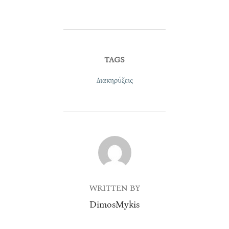
TAGS
Διακηρύξεις
POST AUTHOR
WRITTEN BY
DimosMykis