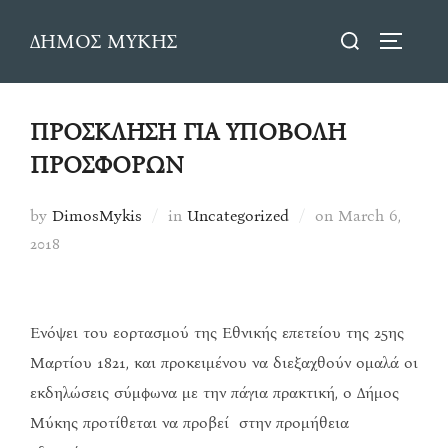
Skip
Search
ΔΗΜΟΣ ΜΥΚΗΣ
to
TOGGLE
for:
content
ΠΡΟΣΚΛΗΣΗ ΓΙΑ ΥΠΟΒΟΛΗ
ΠΡΟΣΦΟΡΩΝ
Posted
by
DimosMykis
in
Uncategorized
on
March 6,
on
2018
Ενόψει του εορτασμού της Εθνικής επετείου της 25ης
Μαρτίου 1821, και προκειμένου να διεξαχθούν ομαλά οι
εκδηλώσεις σύμφωνα με την πάγια πρακτική, ο Δήμος
Μύκης προτίθεται να προβεί στην προμήθεια