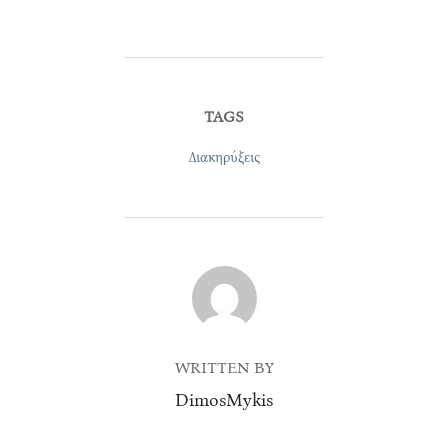
TAGS
Διακηρύξεις
POST AUTHOR
WRITTEN BY
DimosMykis