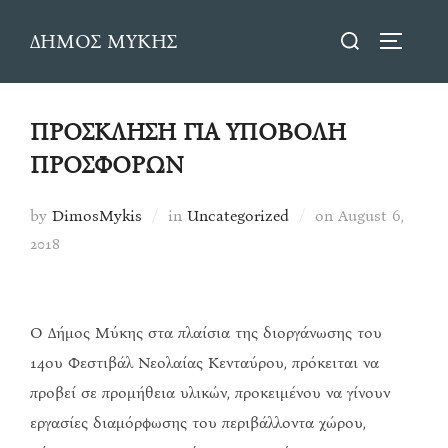
Skip
Search
ΔΗΜΟΣ ΜΥΚΗΣ
to
TOGGLE
for:
content
ΠΡΟΣΚΛΗΣΗ ΓΙΑ ΥΠΟΒΟΛΗ
ΠΡΟΣΦΟΡΩΝ
Posted
by
DimosMykis
in
Uncategorized
on
August 6,
on
2018
Ο Δήμος Μύκης στα πλαίσια της διοργάνωσης του
14ου Φεστιβάλ Νεολαίας Κενταύρου, πρόκειται να
προβεί σε προμήθεια υλικών, προκειμένου να γίνουν
εργασίες διαμόρφωσης του περιβάλλοντα χώρου,